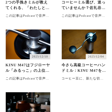
2つの手挽きミルが教え
コーヒーミル選び、迷っ
てくれる、「わたしとコ
ていませんか？佐礼谷ス
ーヒー」の距離感
タンドで「挽き比べ・飲
この記事はPodcastで音声解
この記事はPodcastで音声解
み比べ」体験
説もしています。生成AIを
説もしています。生成AIを
使っていますので、聞き苦
使っていますので、聞き苦
しかったり読み方・・・
しかったり読み方・・・
2025/12/10
2025/12/04
KINU M47はフジローヤ
今さら高級コーヒーハン
ル「みるっこ」の上位互
ドミル：KINU M47を選
換だった！？ハンドグラ
んだ理由とコマンダンテ
この記事はPodcastで音声解
コーヒー豆に、新たな切り
インダーが満たした焙煎
考
説もしています。生成AIを
口を コーヒー焙煎業、6年
士の厳しい要求
使っていますので、聞き苦
目に入りました。 人の成長
しかったり読み方・・・
とは、直線・・・