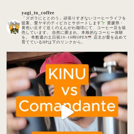
yagi_to_coffee
「ズボラにととのう」頑張りすぎないコーヒーライフを
提案、愛ヤギのティピカとサポートします
愛媛県・
黄色い丘すぐ近くのえんがわ珈琲にて、コーヒー豆を販
売しています。
自然に囲まれ、本格的なコーヒー体験
を。
奇数週の土日祝10–16時OPEN
店主が愛を込めて
育てているHPは下のリンクから。