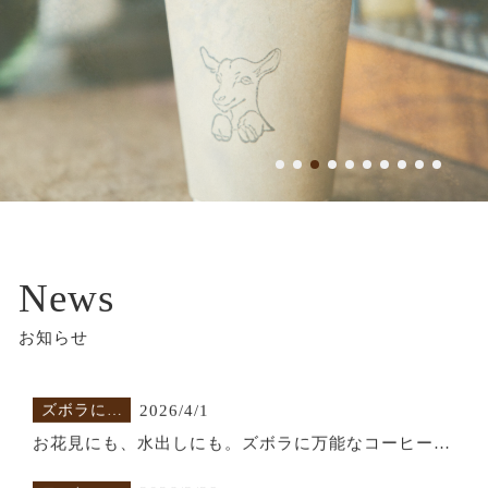
気分で3つの味変。今だからオススメできる、
ORIGAMIドリッパー。
コーヒー情
2026/3/26
報
2つの手挽きミルが教えてくれる、「わたしとコーヒ
ー」の距離感
info
2026/2/26
【3/9から】定期便ヤギさんゆうびん 新価格のお知ら
せ｜たくさん飲むほどお得に
info
2026/5/17
商品の発送をお待たせしております
News
器具のこと
2026/4/14
お知らせ
コマンダンテC40 Mk4 ロースターが忖度ナシでレビ
ュー
ズボラにと
2026/4/1
とのう
お花見にも、水出しにも。ズボラに万能なコーヒーバ
ッグのすすめ。
コーヒー情
2026/3/28