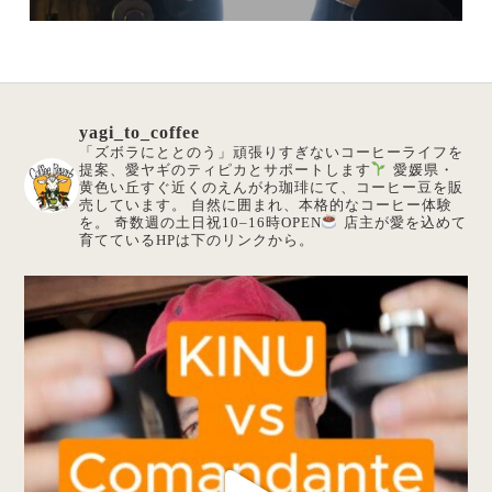
yagi_to_coffee
「ズボラにととのう」頑張りすぎないコーヒーライフを
提案、愛ヤギのティピカとサポートします
愛媛県・
黄色い丘すぐ近くのえんがわ珈琲にて、コーヒー豆を販
売しています。
自然に囲まれ、本格的なコーヒー体験
を。
奇数週の土日祝10–16時OPEN
店主が愛を込めて
育てているHPは下のリンクから。