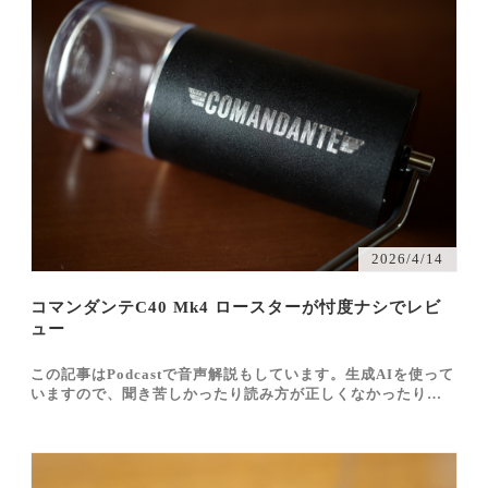
2026/4/14
コマンダンテC40 Mk4 ロースターが忖度ナシでレビ
ュー
この記事はPodcastで音声解説もしています。生成AIを使って
いますので、聞き苦しかったり読み方が正しくなかったりです
が、実験的な試みという点でご容赦くだされば幸いです。 htt
ps://open.spotify.com/episode/7MPJWeSs11ntyCoNk3EJ2d?
si=9pYTYFzVRgG-…