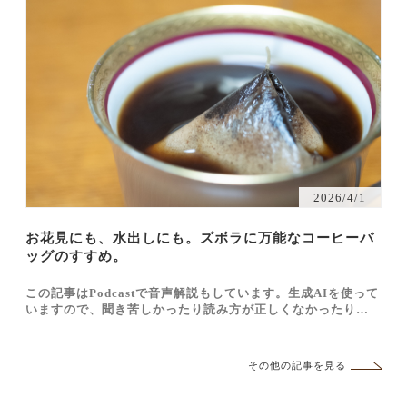
2026/4/1
お花見にも、水出しにも。ズボラに万能なコーヒーバ
ッグのすすめ。
この記事はPodcastで音声解説もしています。生成AIを使って
いますので、聞き苦しかったり読み方が正しくなかったりです
が、実験的な試みという点でご容赦くだされば幸いです。 ↓こ
の記事の内容をAI音声で聴く（約5分） https://open.spotify.c
om/epis…
その他の記事を見る