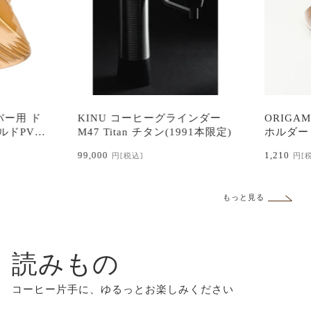
 コーヒーグラインダー
ORIGAMIドリッパー用ウッド
tan チタン(1991本限定)
ホルダー
1,210
[税込]
円
[税込]
もっと見る
読みもの
コーヒー片手に、ゆるっとお楽しみください