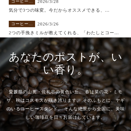
報
気分で3つの味変。今だからオススメできる、
ORIGAMIドリッパー。
コーヒー情
2026/3/26
報
2つの手挽きミルが教えてくれる、「わたしとコーヒ
ー」の距離感
info
2026/2/26
【3/9から】定期便ヤギさんゆうびん 新価格のお知ら
あなたのポストが、い
せ｜たくさん飲むほどお得に
info
2026/5/17
い香り。
商品の発送をお待たせしております
器具のこと
2026/4/14
愛媛県の山奥・佐礼谷の黄色い丘。 春は菜の花・ミモ
コマンダンテC40 Mk4 ロースターが忖度ナシでレビ
ザ、秋はコスモスが咲き誇ります。 そのふもとに、ヤギ
ュー
ズボラにと
2026/4/1
のいるコーヒースタンド。 そんな絶景から全国に、美味
とのう
お花見にも、水出しにも。ズボラに万能なコーヒーバ
しい珈琲豆を日々お届けしています。
ッグのすすめ。