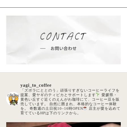
yagi_to_coffee
「ズボラにととのう」頑張りすぎないコーヒーライフを
提案、愛ヤギのティピカとサポートします
愛媛県・
黄色い丘すぐ近くのえんがわ珈琲にて、コーヒー豆を販
売しています。
自然に囲まれ、本格的なコーヒー体験
を。
奇数週の土日祝10–16時OPEN
店主が愛を込めて
育てているHPは下のリンクから。